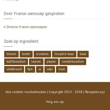
Over Franse uiensoep gesproken
Diverse Franse uiensoepen
Zoek op ingrediënt
bloem
boter
croutons
Gruyère kaas
kaas
kalfsbouillon
laurier
peper
runderbouillon
stokbrood
tijm
ui
wijn
zout
Alle rechten voorbehouden | Copyright 2013 - 2018 | Recepten.xyz
Volg ons op: